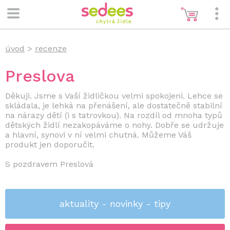
úvod
>
recenze
Preslova
Děkuji. Jsme s Vaší židličkou velmi spokojeni. Lehce se
skládala, je lehká na přenášení, ale dostatečně stabilní
na nárazy dětí (i s tatrovkou). Na rozdíl od mnoha typů
dětských židlí nezakopáváme o nohy. Dobře se udržuje
a hlavní, synovi v ní velmi chutná. Můžeme Váš
produkt jen doporučit.
S pozdravem Preslová
aktuality - novinky - tipy