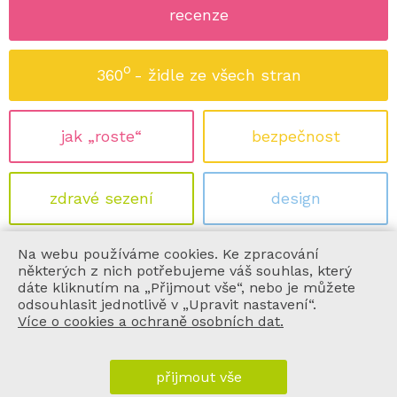
recenze
o
360
- židle ze všech stran
jak „roste“
bezpečnost
zdravé sezení
design
Na webu používáme cookies. Ke zpracování
ekologie
certifikace
některých z nich potřebujeme váš souhlas, který
dáte kliknutím na „Přijmout vše“, nebo je můžete
odsouhlasit jednotlivě v „Upravit nastavení“.
Více o cookies a ochraně osobních dat.
informace
přijmout vše
vše o nákupu