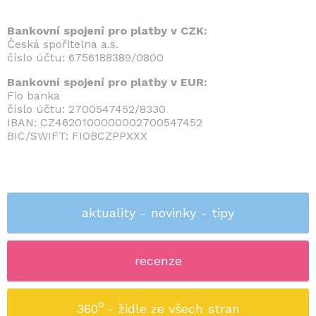
Bankovní spojení pro platby v CZK:
Česká spořitelna a.s.
číslo účtu: 6756188389/0800
Bankovní spojení pro platby v EUR:
Fio banka
číslo účtu: 2700547452/8330
IBAN: CZ4620100000002700547452
BIC/SWIFT: FIOBCZPPXXX
aktuality - novinky - tipy
recenze
o
360
- židle ze všech stran