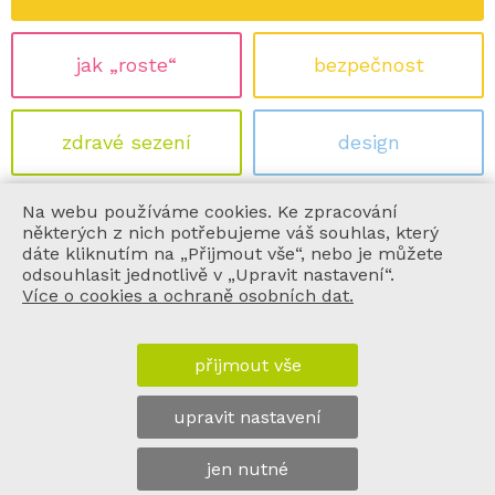
jak „roste“
bezpečnost
zdravé sezení
design
Na webu používáme cookies. Ke zpracování
ekologie
certifikace
některých z nich potřebujeme váš souhlas, který
dáte kliknutím na „Přijmout vše“, nebo je můžete
odsouhlasit jednotlivě v „Upravit nastavení“.
Více o cookies a ochraně osobních dat.
informace
přijmout vše
vše o nákupu
upravit nastavení
o nás
jen nutné