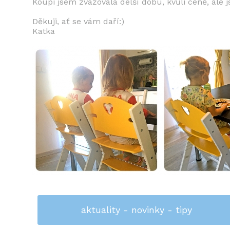
Koupi jsem zvažovala delší dobu, kvůli ceně, ale
Děkuji, ať se vám daří:)
Katka
aktuality - novinky - tipy