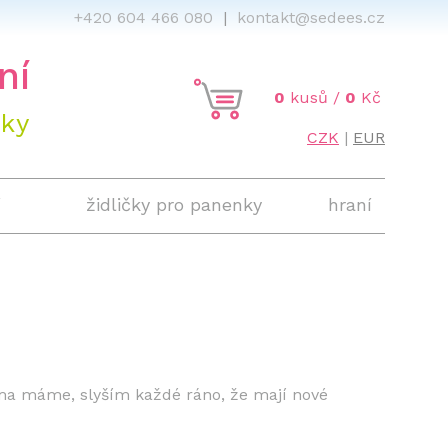
466 080
|
kontakt@sedees.cz
ní
0
kusů /
0
Kč
áky
CZK
|
EUR
í
židličky pro panenky
hraní
doma máme, slyším každé ráno, že mají nové