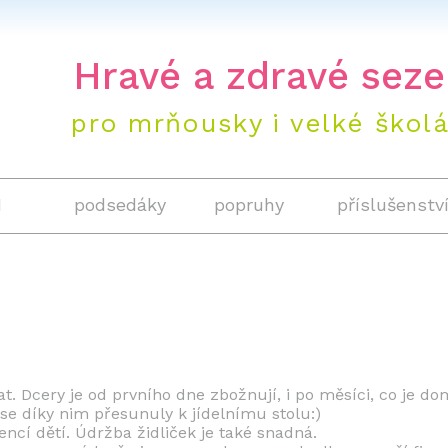
+420 604 
Hravé a zdravé seze
pro mrňousky i velké škol
1
podsedáky
popruhy
příslušenstv
at. Dcery je od prvního dne zbožnují, i po měsíci, co je 
í se díky nim přesunuly k jídelnímu stolu:)
ncí dětí. Údržba židliček je také snadná.