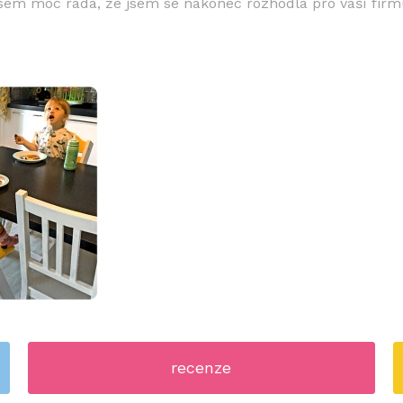
 jsem moc ráda, že jsem se nakonec rozhodla pro vaší firm
recenze