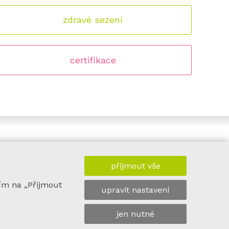
zdravé sezení
certifikace
přijmout vše
ím na „Přijmout
upravit nastavení
jen nutné