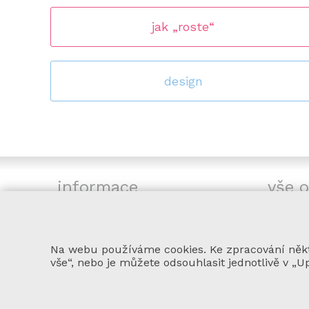
jak „roste“
design
informace
vše 
aktuality - novinky - tipy
doprav
FAQ - časté otázky
obchod
Na webu používáme cookies. Ke zpracování někte
kde všude židle bydlí
reklam
vše“, nebo je můžete odsouhlasit jednotlivě v „U
recenze
ochran