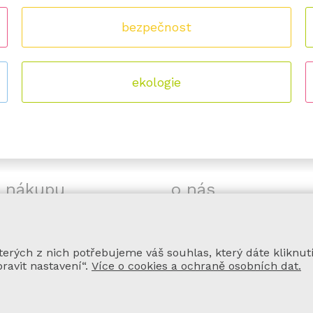
bezpečnost
ekologie
o nákupu
o nás
a a platba zboží
náš příběh
ní podmínky
kontakt
rých z nich potřebujeme váš souhlas, který dáte kliknut
ační řád
pravit nastavení“.
Více o cookies a ochraně osobních dat.
a osobních údajů