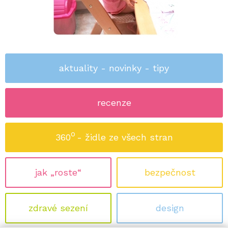
aktuality - novinky - tipy
recenze
o
360
- židle ze všech stran
jak „roste“
bezpečnost
zdravé sezení
design