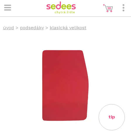
úvod
>
podsedáky
>
klasická velikost
tip