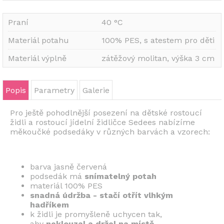
Praní
40 °C
Materiál potahu
100% PES, s atestem pro děti
Materiál výplně
zátěžový molitan, výška 3 cm
Popis
Parametry
Galerie
Pro ještě pohodlnější posezení na dětské rostoucí
židli a rostoucí jídelní židličce Sedees nabízíme
měkoučké podsedáky v různých barvách a vzorech:
barva jasně červená
podsedák má
snímatelný
potah
materiál 100% PES
snadná údržba - stačí otřít vlhkým
hadříkem
k židli je promyšleně uchycen tak,
aby
neklouzal a
držel na místě