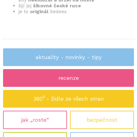
šijí jej
šikovné české ruce
je to
originál
Sedees
aktuality - novinky - tipy
recenze
o
360
- židle ze všech stran
jak „roste“
bezpečnost