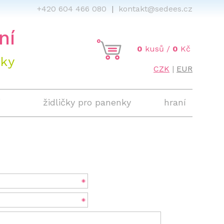
466 080
|
kontakt@sedees.cz
ní
0
kusů /
0
Kč
áky
CZK
|
EUR
í
židličky pro panenky
hraní