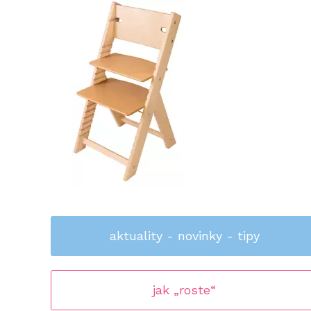
aktuality - novinky - tipy
jak „roste“