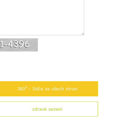
o
360
- židle ze všech stran
zdravé sezení