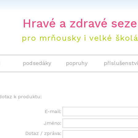
+420 604 
Hravé a zdravé seze
pro mrňousky i velké škol
1
podsedáky
popruhy
příslušenstv
dotaz k produktu:
E-mail:
Jméno:
Dotaz / zpráva: