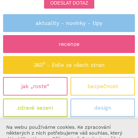
ODESLAT DOTAZ
aktuality - novinky - tipy
recenze
o
360
- židle ze všech stran
jak „roste“
bezpečnost
zdravé sezení
design
Na webu používáme cookies. Ke zpracování
ekologie
certifikace
některých z nich potřebujeme váš souhlas, který