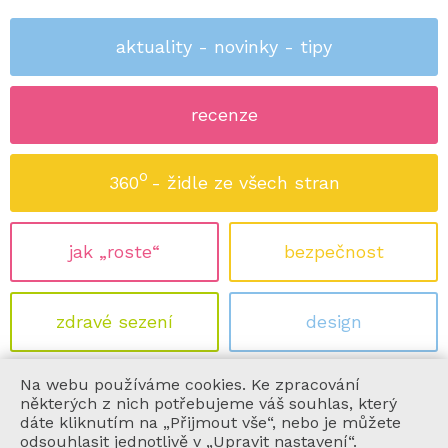
aktuality - novinky - tipy
recenze
o
360
- židle ze všech stran
jak „roste“
bezpečnost
zdravé sezení
design
Na webu používáme cookies. Ke zpracování
ekologie
certifikace
některých z nich potřebujeme váš souhlas, který
dáte kliknutím na „Přijmout vše“, nebo je můžete
odsouhlasit jednotlivě v „Upravit nastavení“.