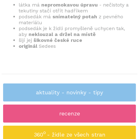
látka má
nepromokavou úpravu
- nečistoty a
tekutiny stačí otřít hadříkem
podsedák má
snímatelný
potah
z pevného
materiálu
podsedák je k židli promyšleně uchycen tak,
aby
neklouzal a
držel na místě
šijí jej
šikovné české ruce
originál
Sedees
aktuality - novinky - tipy
recenze
o
360
- židle ze všech stran