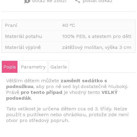
dotaz ke zboží
poslat odkaz
Praní
40 °C
Materiál potahu
100% PES, s atestem pro děti
Materiál výplně
zátěžový molitan, výška 3 cm
Popis
Parametry
Galerie
Větším dětem můžete
zaměnit sedátko s
podnožkou
, aby pro ně sed byl dostatečně hluboký.
Právě
pro tento případ
je vhodný tento
VELKÝ
podsedák
.
Tato velikost je určena dětem cca od 3. třídy. Nelze
použít s pultíkem nebo ohrádkou, protože zde není
otvor pro středový popruh.