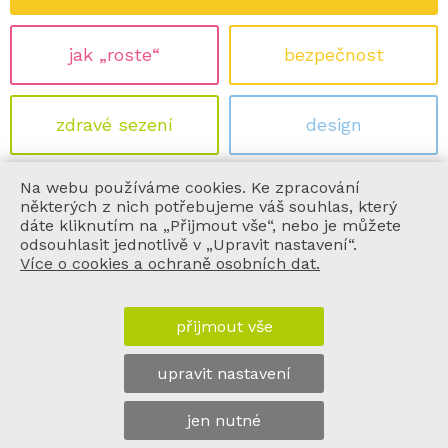
jak „roste“
bezpečnost
zdravé sezení
design
Na webu používáme cookies. Ke zpracování
ekologie
certifikace
některých z nich potřebujeme váš souhlas, který
dáte kliknutím na „Přijmout vše“, nebo je můžete
odsouhlasit jednotlivě v „Upravit nastavení“.
Více o cookies a ochraně osobních dat.
informace
přijmout vše
vše o nákupu
upravit nastavení
o nás
jen nutné
© chytrazidle.cz, sedees.cz 2011 - 2026 | design by
joinet
|