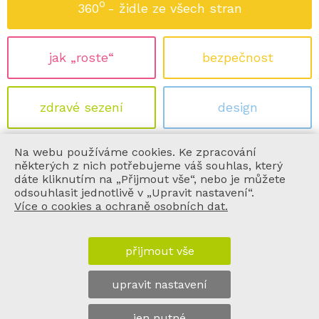
o
360
- židle ze všech stran
jak „roste“
bezpečnost
zdravé sezení
design
Na webu používáme cookies. Ke zpracování
ekologie
certifikace
některých z nich potřebujeme váš souhlas, který
dáte kliknutím na „Přijmout vše“, nebo je můžete
odsouhlasit jednotlivě v „Upravit nastavení“.
Více o cookies a ochraně osobních dat.
informace
přijmout vše
vše o nákupu
upravit nastavení
o nás
jen nutné