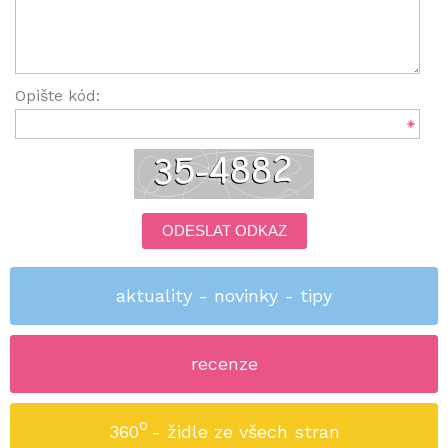
Opište kód:
ODESLAT ODKAZ
aktuality - novinky - tipy
recenze
o
360
- židle ze všech stran