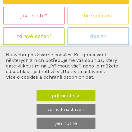
jak „roste“
bezpečnost
zdravé sezení
design
Na webu používáme cookies. Ke zpracování
ekologie
certifikace
některých z nich potřebujeme váš souhlas, který
dáte kliknutím na „Přijmout vše“, nebo je můžete
odsouhlasit jednotlivě v „Upravit nastavení“.
Více o cookies a ochraně osobních dat.
informace
přijmout vše
vše o nákupu
upravit nastavení
o nás
jen nutné
© chytrazidle.cz, sedees.cz 2011 - 2026 | design by
joinet
|