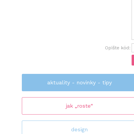
Opište kód:
aktuality - novinky - tipy
jak „roste“
design