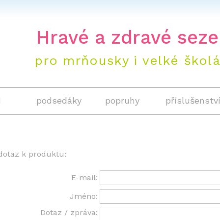
+420 604 
Hravé a zdravé seze
pro mrňousky i velké škol
1
podsedáky
popruhy
příslušenstv
dotaz k produktu:
E-mail:
Jméno:
Dotaz / zpráva: