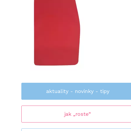
aktuality - novinky - tipy
jak „roste“