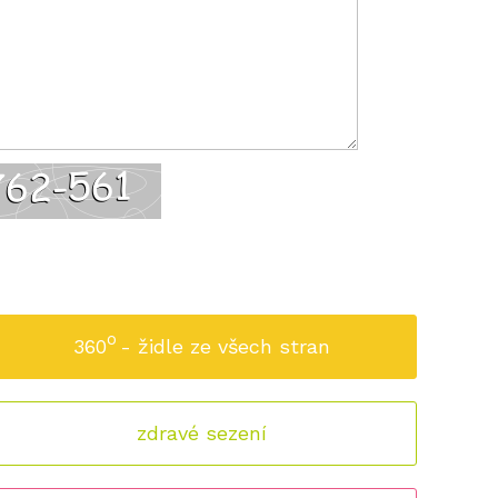
o
360
- židle ze všech stran
zdravé sezení