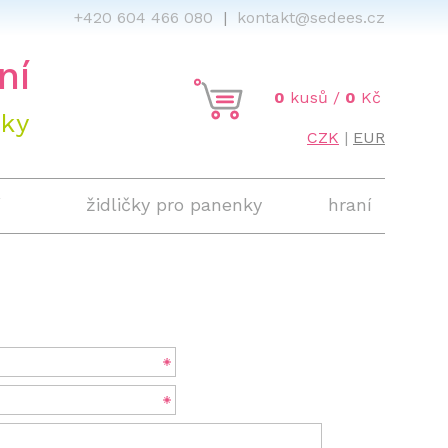
466 080
|
kontakt@sedees.cz
ní
0
kusů /
0
Kč
áky
CZK
|
EUR
í
židličky pro panenky
hraní