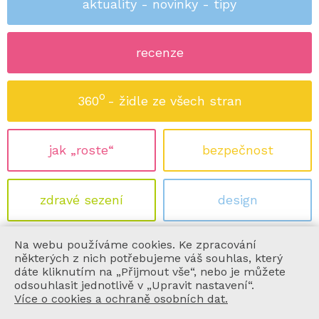
aktuality - novinky - tipy
recenze
o
360
- židle ze všech stran
jak „roste“
bezpečnost
zdravé sezení
design
Na webu používáme cookies. Ke zpracování
ekologie
certifikace
některých z nich potřebujeme váš souhlas, který
dáte kliknutím na „Přijmout vše“, nebo je můžete
odsouhlasit jednotlivě v „Upravit nastavení“.
Více o cookies a ochraně osobních dat.
informace