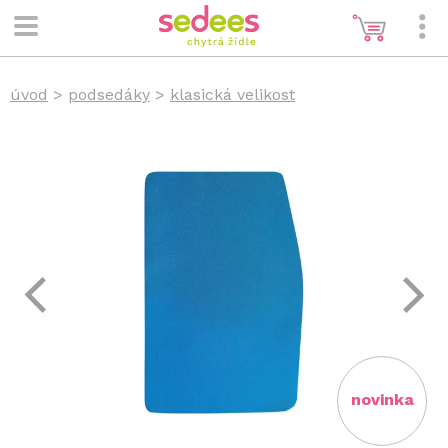
úvod
>
podsedáky
>
klasická velikost
novinka