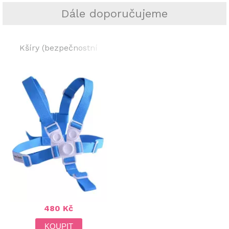
Dále doporučujeme
Kšíry (bezpečnostní
popruhy) modré -
jídelní židlička Sedees
480 Kč
KOUPIT