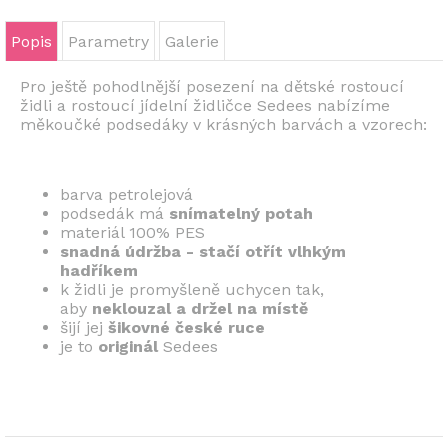
Popis
Parametry
Galerie
Pro ještě pohodlnější posezení na dětské rostoucí
židli a rostoucí jídelní židličce Sedees nabízíme
měkoučké podsedáky v krásných barvách a vzorech:
barva petrolejová
podsedák má
snímatelný
potah
materiál 100% PES
snadná údržba - stačí otřít vlhkým
hadříkem
k židli je promyšleně uchycen tak,
aby
neklouzal a
držel na místě
šijí jej
šikovné české ruce
je to
originál
Sedees