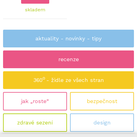
skladem
aktuality - novinky - tipy
recenze
o
360
- židle ze všech stran
jak „roste“
bezpečnost
zdravé sezení
design