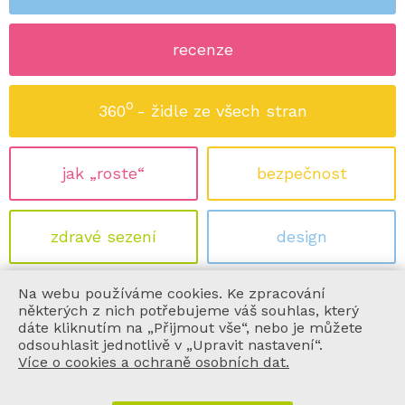
recenze
o
360
- židle ze všech stran
jak „roste“
bezpečnost
zdravé sezení
design
Na webu používáme cookies. Ke zpracování
ekologie
certifikace
některých z nich potřebujeme váš souhlas, který
dáte kliknutím na „Přijmout vše“, nebo je můžete
odsouhlasit jednotlivě v „Upravit nastavení“.
Více o cookies a ochraně osobních dat.
informace