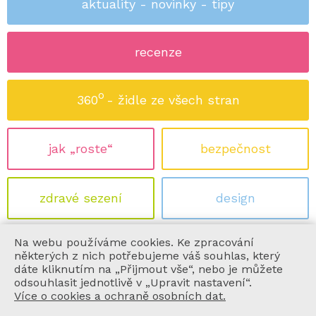
aktuality - novinky - tipy
recenze
o
360
- židle ze všech stran
jak „roste“
bezpečnost
zdravé sezení
design
Na webu používáme cookies. Ke zpracování
ekologie
certifikace
některých z nich potřebujeme váš souhlas, který
dáte kliknutím na „Přijmout vše“, nebo je můžete
odsouhlasit jednotlivě v „Upravit nastavení“.
Více o cookies a ochraně osobních dat.
informace