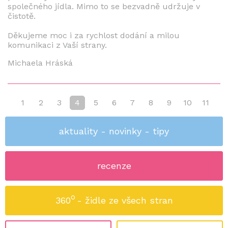
společného jídla. Mimo to se bezvadně udržuje v
čistotě.
Děkujeme moc i za rychlost dodání a milou
komunikaci z Vaší strany.
Michaela Hráská
1
2
3
4
5
6
7
8
9
10
11
aktuality - novinky - tipy
recenze
o
360
- židle ze všech stran