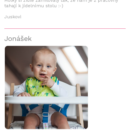
Holky si židle zamilovaly tak, že nám je z pracovny
tahají k jídelnímu stolu :-)
Juskovi
Jonášek