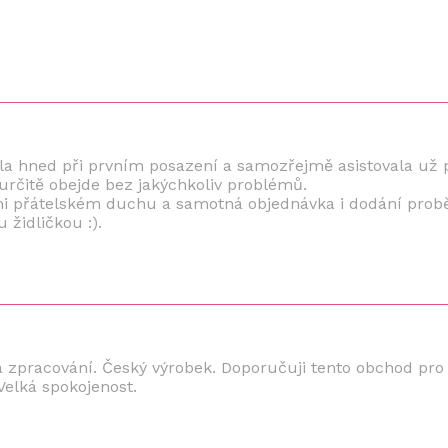
líbila hned při prvním posazení a samozřejmě asistovala už 
 určitě obejde bez jakýchkoliv problémů.
i přátelském duchu a samotná objednávka i dodání proběh
židličkou :).
l a zpracování. Český výrobek. Doporučuji tento obchod pro
.Velká spokojenost.