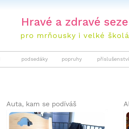
+420 604 
Hravé a zdravé seze
pro mrňousky i velké škol
1
podsedáky
popruhy
příslušenstv
Auta, kam se podíváš
A