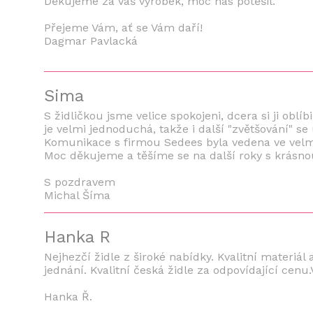
Děkujeme za Váš výrobek, moc nás potěšil.
Přejeme Vám, ať se Vám daří!
Dagmar Pavlacká
Sima
S židličkou jsme velice spokojeni, dcera si ji ob
je velmi jednoduchá, takže i další "zvětšování" se
Komunikace s firmou Sedees byla vedena ve velm
Moc děkujeme a těšíme se na další roky s krásnou 
S pozdravem
Michal Šíma
Hanka R
Nejhezčí židle z široké nabídky. Kvalitní materiá
jednání. Kvalitní česká židle za odpovídající cenu
Hanka Ř.