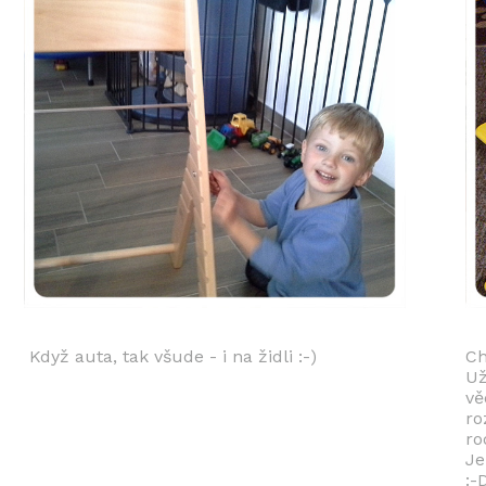
Když auta, tak všude - i na židli :-)
Ch
Už
vě
ro
ro
Je
:-