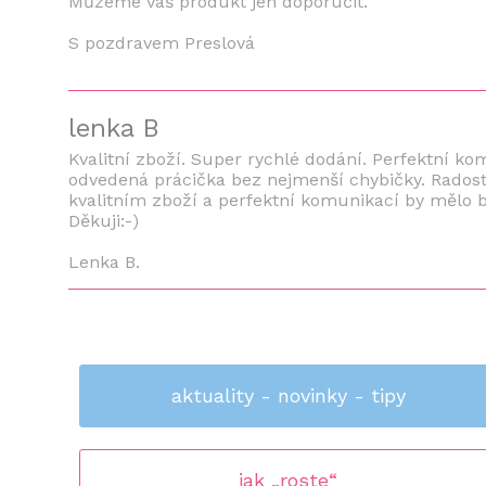
Můžeme Váš produkt jen doporučit.
S pozdravem Preslová
lenka B
Kvalitní zboží. Super rychlé dodání. Perfektní ko
odvedená prácička bez nejmenší chybičky. Radost
kvalitním zboží a perfektní komunikací by mělo bý
Děkuji:-)
Lenka B.
aktuality - novinky - tipy
jak „roste“