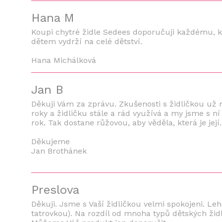
Hana M
Koupi chytré židle Sedees doporučuji každému, kd
dětem vydrží na celé dětství.
Hana Michálková
Jan B
Děkuji Vám za zprávu. Zkušenosti s židličkou už
roky a židličku stále a rád využívá a my jsme s 
rok. Tak dostane růžovou, aby věděla, která je její.
Děkujeme
Jan Brothánek
Preslova
Děkuji. Jsme s Vaší židličkou velmi spokojeni. Lehc
tatrovkou). Na rozdíl od mnoha typů dětských žid