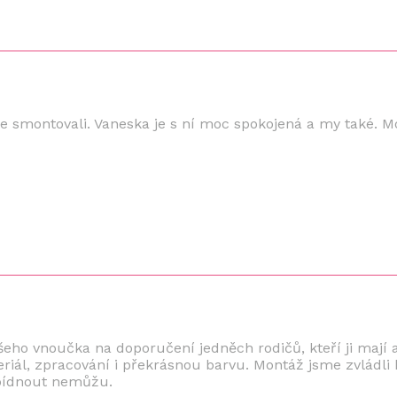
me smontovali. Vaneska je s ní moc spokojená a my také. M
ašeho vnoučka na doporučení jedněch rodičů, kteří ji mají a
eriál, zpracování i překrásnou barvu. Montáž jsme zvládli
abídnout nemůžu.