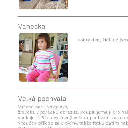
Vaneska
Dobrý den, židli už js
Velká pochvala
Vážená paní Nováková,
židlička v pořádku dorazila. Koupili jsme ji pro n
spokojení. Ráda vyslovuji velkou pochvalu za mat
vnouček přijede za 3 týdny, takže fotku zatím n