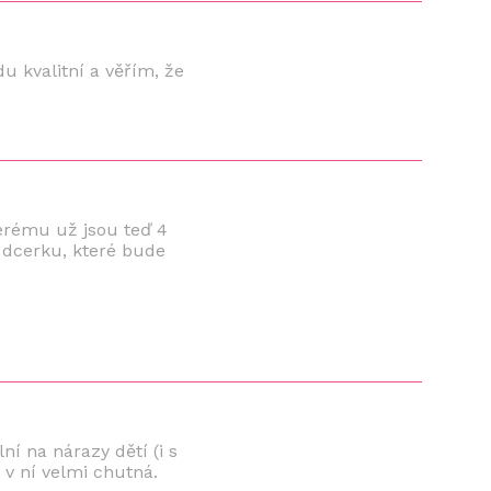
u kvalitní a věřím, že
erému už jsou teď 4
o dcerku, které bude
ní na nárazy dětí (i s
 v ní velmi chutná.