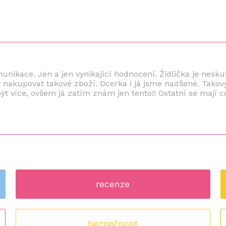
munikace. Jen a jen vynikající hodnocení. Židlička je nesk
 nakupovat takové zboží. Dcerka i já jsme nadšené. Takov
t více, ovšem já zatím znám jen tento!! Ostatní se mají co
recenze
bezpečnost