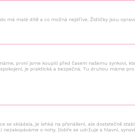
o má malé dítě a co možná nejdříve. Židličky jsou opravd
 máme, první jsme koupili před časem našemu synkovi, kt
ní spokojeni, je praktická a bezpečná. Tu druhou máme pr
e se skládala, je lehká na přenášení, ale dostatečně stabil
lí nezakopáváme o nohy. Dobře se udržuje a hlavní, synovi