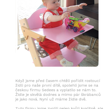
Když jsme před časem chtěli pořídit rostoucí
židli pro naše první dítě, spolehli jsme se na
českou firmu Sedees a vyplatilo se nám to.
Židle je skvělá dodnes a mimo pár škrábanců
je jako nová. Nyní už máme židle dvě.
Tuto firmu jsme zvolili nejen kvůli kvalitně, ale