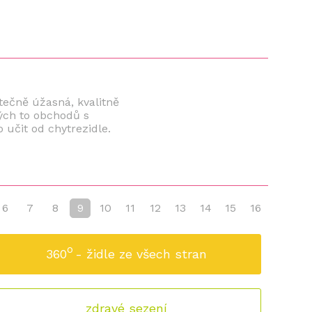
utečně úžasná, kvalitně
ých to obchodů s
 učit od chytrezidle.
6
7
8
9
10
11
12
13
14
15
16
o
360
- židle ze všech stran
zdravé sezení