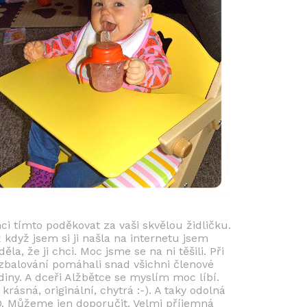
ci tímto poděkovat za vaši skvělou židličku.
 když jsem si ji našla na internetu jsem
děla, že ji chci. Moc jsme se na ni těšili. Při
zbalování pomáhali snad všichni členové
diny. A dceři Alžbětce se myslím moc líbí.
 krásná, originální, chytrá :-). A taky odolná
D. Můžeme jen doporučit. Velmi příjemná