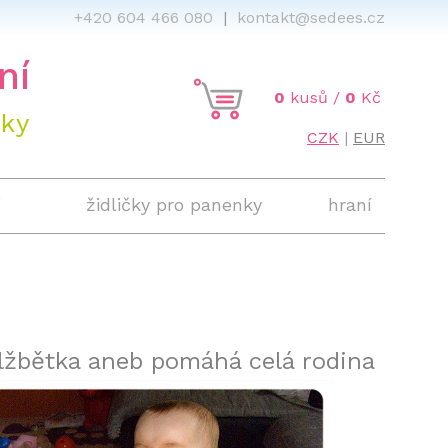
466 080
|
kontakt@sedees.cz
ní
0
kusů /
0
Kč
áky
CZK
|
EUR
í
židličky pro panenky
hraní
lžbětka aneb pomáhá celá rodina